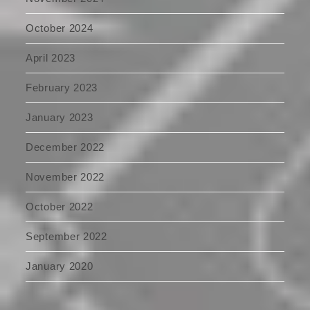
October 2024
April 2023
February 2023
January 2023
December 2022
November 2022
October 2022
September 2022
January 2020