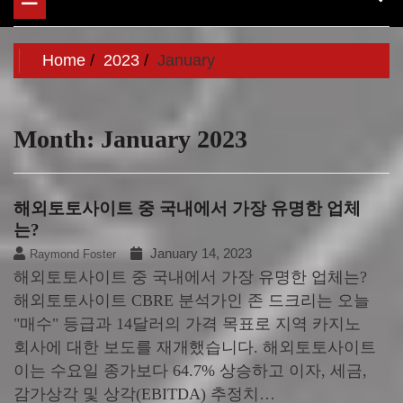
navigation
Home
2023
January
Month:
January 2023
해외토토사이트 중 국내에서 가장 유명한 업체
는?
January 14, 2023
Raymond Foster
해외토토사이트 중 국내에서 가장 유명한 업체는?
해외토토사이트 CBRE 분석가인 존 드크리는 오늘
"매수" 등급과 14달러의 가격 목표로 지역 카지노
회사에 대한 보도를 재개했습니다. 해외토토사이트
이는 수요일 종가보다 64.7% 상승하고 이자, 세금,
감가상각 및 상각(EBITDA) 추정치…