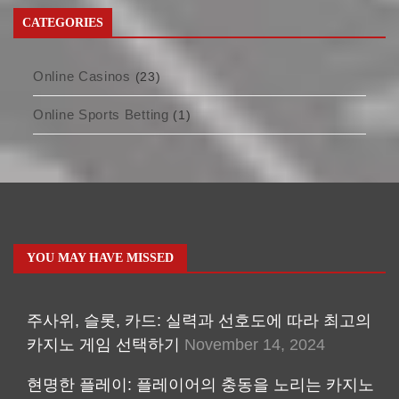
CATEGORIES
Online Casinos
(23)
Online Sports Betting
(1)
YOU MAY HAVE MISSED
주사위, 슬롯, 카드: 실력과 선호도에 따라 최고의
카지노 게임 선택하기
November 14, 2024
현명한 플레이: 플레이어의 충동을 노리는 카지노