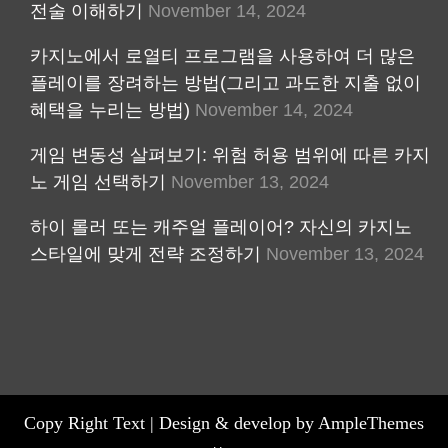
전술 이해하기
November 14, 2024
카지노에서 로열티 프로그램을 사용하여 더 많은
플레이를 장려하는 방법(그리고 과도한 지출 없이
혜택을 누리는 방법)
November 14, 2024
게임 변동성 살펴보기: 위험 허용 범위에 따른 카지
노 게임 선택하기
November 13, 2024
하이 롤러 또는 캐주얼 플레이어? 자신의 카지노
스타일에 맞게 전략 조정하기
November 13, 2024
Copy Right Text |
Design & develop by AmpleThemes