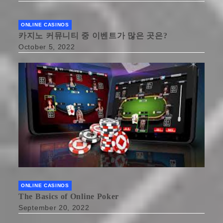
ONLINE CASINOS
카지노 커뮤니티 중 이벤트가 많은 곳은?
October 5, 2022
ONLINE CASINOS
The Basics of Online Poker
September 20, 2022