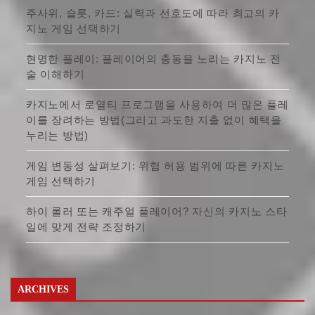
주사위, 슬롯, 카드: 실력과 선호도에 따라 최고의 카
지노 게임 선택하기
현명한 플레이: 플레이어의 충동을 노리는 카지노 전
술 이해하기
카지노에서 로열티 프로그램을 사용하여 더 많은 플레
이를 장려하는 방법(그리고 과도한 지출 없이 혜택을
누리는 방법)
게임 변동성 살펴보기: 위험 허용 범위에 따른 카지노
게임 선택하기
하이 롤러 또는 캐주얼 플레이어? 자신의 카지노 스타
일에 맞게 전략 조정하기
ARCHIVES