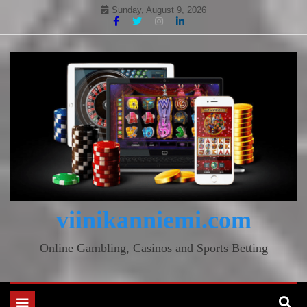
Skip
Sunday, August 9, 2026
to
content
viinikanniemi.com
Online Gambling, Casinos and Sports Betting
Toggle