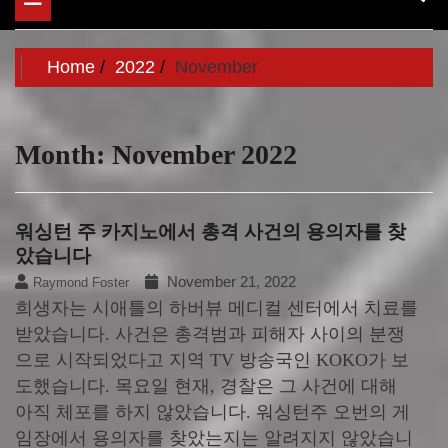
navigation
Home
2022
November
Month:
November 2022
워싱턴 주 카지노에서 총격 사건의 용의자를 찾
았습니다
November 21, 2022
Raymond Foster
희생자는 시애틀의 하버뷰 메디컬 센터에서 치료를
받았습니다. 사건은 총격범과 피해자 사이의 분쟁
으로 시작되었다고 지역 TV 방송국인 KOKO가 보
도했습니다. 목요일 현재, 경찰은 그 사건에 대해
아직 체포를 하지 않았습니다. 워싱턴주 오번의 게
임장에서 용의자를 찾았는지는 알려지지 않았습니