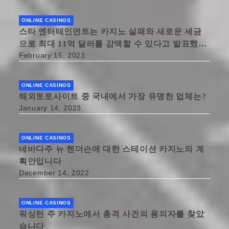
ONLINE CASINOS
스타 엔터테인먼트는 카지노 실패와 새로운 세금
으로 최대 11억 달러를 감액할 수 있다고 발표했습
February 15, 2023
니다
ONLINE CASINOS
해외토토사이트 중 국내에서 가장 유명한 업체는?
January 14, 2023
ONLINE CASINOS
네바다주 뉴 헨더슨에 대한 스테이션 카지노의 계
획안입니다
December 14, 2022
ONLINE CASINOS
워싱턴 주 카지노에서 총격 사건의 용의자를 찾았
습니다