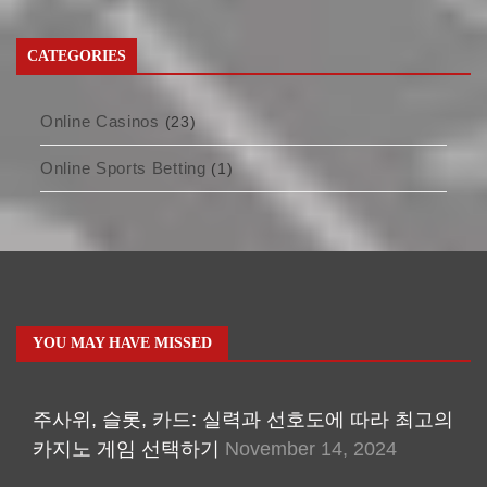
CATEGORIES
Online Casinos
(23)
Online Sports Betting
(1)
YOU MAY HAVE MISSED
주사위, 슬롯, 카드: 실력과 선호도에 따라 최고의
카지노 게임 선택하기
November 14, 2024