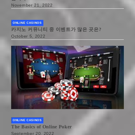
November 21, 2022
ONLINE CASINOS
카지노 커뮤니티 중 이벤트가 많은 곳은?
October 5, 2022
ONLINE CASINOS
The Basics of Online Poker
September 20, 2022