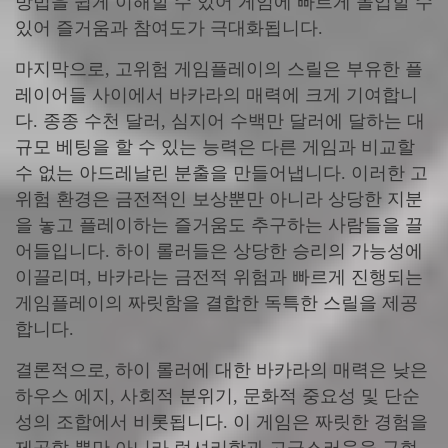
방법을 쉽게 이해할 수 있어 게임에 빠르게 몰입할 수
있어 즐거움과 참여도가 극대화됩니다.
마지막으로, 고위험 게임플레이의 스릴은 부유한 플
레이어들 사이에서 바카라의 매력에 크게 기여합니
다. 종종 수천 달러, 심지어 수백만 달러에 달하는 대
규모 베팅을 할 수 있는 능력은 다른 게임과 비교할
수 없는 아드레날린 분출을 만들어냅니다. 이러한 고
위험 환경은 금전적인 보상뿐만 아니라 상당한 지분
을 놓고 플레이하는 즐거움도 추구하는 사람들을 끌
어들입니다. 하이 롤러들은 상당한 승리의 가능성에
이끌리며, 바카라는 금전적 위험과 빠르게 진행되는
게임플레이의 짜릿함을 결합한 독특한 스릴을 제공
합니다.
결론적으로, 하이 롤러에 대한 바카라의 매력은 낮은
하우스 에지, 사회적 분위기, 문화적 중요성 및 단순
성의 조합에서 비롯됩니다. 이 게임은 짜릿한 경험을