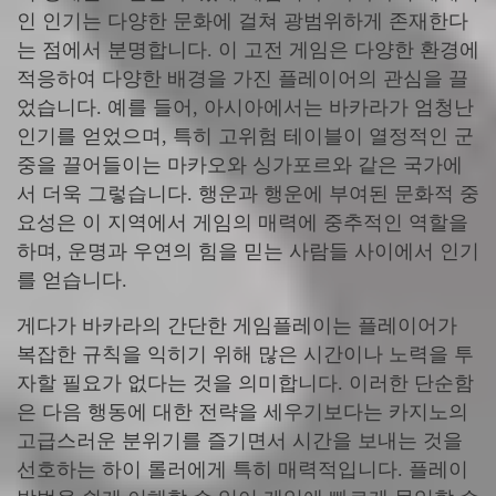
인 인기는 다양한 문화에 걸쳐 광범위하게 존재한다
는 점에서 분명합니다. 이 고전 게임은 다양한 환경에
적응하여 다양한 배경을 가진 플레이어의 관심을 끌
었습니다. 예를 들어, 아시아에서는 바카라가 엄청난
인기를 얻었으며, 특히 고위험 테이블이 열정적인 군
중을 끌어들이는 마카오와 싱가포르와 같은 국가에
서 더욱 그렇습니다. 행운과 행운에 부여된 문화적 중
요성은 이 지역에서 게임의 매력에 중추적인 역할을
하며, 운명과 우연의 힘을 믿는 사람들 사이에서 인기
를 얻습니다.
게다가 바카라의 간단한 게임플레이는 플레이어가
복잡한 규칙을 익히기 위해 많은 시간이나 노력을 투
자할 필요가 없다는 것을 의미합니다. 이러한 단순함
은 다음 행동에 대한 전략을 세우기보다는 카지노의
고급스러운 분위기를 즐기면서 시간을 보내는 것을
선호하는 하이 롤러에게 특히 매력적입니다. 플레이