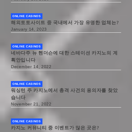
ONLINE CASINOS
해외토토사이트 중 국내에서 가장 유명한 업체는?
January 14, 2023
ONLINE CASINOS
네바다주 뉴 헨더슨에 대한 스테이션 카지노의 계
획안입니다
December 14, 2022
ONLINE CASINOS
워싱턴 주 카지노에서 총격 사건의 용의자를 찾았
습니다
November 21, 2022
ONLINE CASINOS
카지노 커뮤니티 중 이벤트가 많은 곳은?