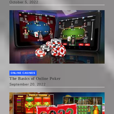
October 5, 2022
ONLINE CASINOS
The Basics of Online Poker
September 20, 2022