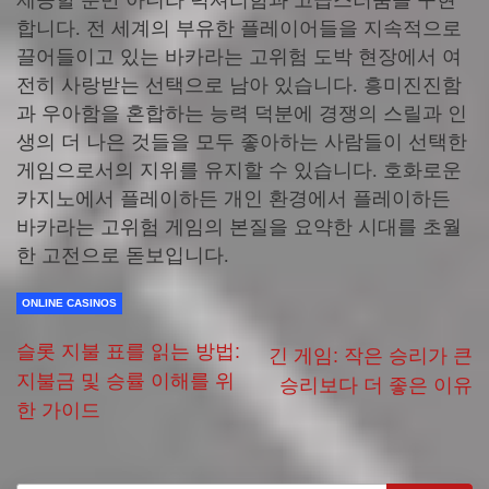
제공할 뿐만 아니라 럭셔리함과 고급스러움을 구현
합니다. 전 세계의 부유한 플레이어들을 지속적으로
끌어들이고 있는 바카라는 고위험 도박 현장에서 여
전히 사랑받는 선택으로 남아 있습니다. 흥미진진함
과 우아함을 혼합하는 능력 덕분에 경쟁의 스릴과 인
생의 더 나은 것들을 모두 좋아하는 사람들이 선택한
게임으로서의 지위를 유지할 수 있습니다. 호화로운
카지노에서 플레이하든 개인 환경에서 플레이하든
바카라는 고위험 게임의 본질을 요약한 시대를 초월
한 고전으로 돋보입니다.
ONLINE CASINOS
슬롯 지불 표를 읽는 방법:
긴 게임: 작은 승리가 큰
지불금 및 승률 이해를 위
승리보다 더 좋은 이유
한 가이드