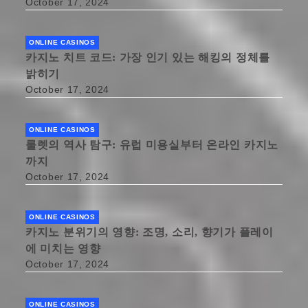
October 17, 2024
ONLINE CASINOS
카지노 치트 코드: 가장 인기 있는 해킹의 정체를
밝히기
October 17, 2024
ONLINE CASINOS
룰렛의 역사 탐구: 유럽 미용실부터 온라인 카지노
까지
October 17, 2024
ONLINE CASINOS
카지노 분위기의 영향: 조명, 소리, 향기가 플레이
에 미치는 영향
October 17, 2024
ONLINE CASINOS