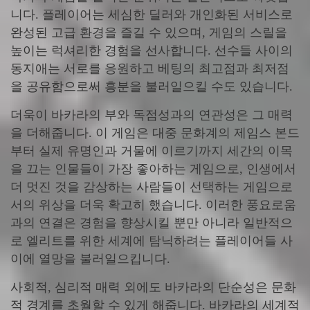
니다. 플레이어는 세심한 딜러와 개인화된 서비스로
완성된 고급 환경을 즐길 수 있으며, 게임의 스릴을
높이는 럭셔리한 경험을 선사합니다. 선수들 사이의
동지애는 서로를 응원하고 베팅의 최고점과 최저점
을 공유함으로써 흥분을 불러일으킬 수도 있습니다.
더욱이 바카라의 부와 독점성과의 연관성은 그 매력
을 더해줍니다. 이 게임은 대중 문화계의 제임스 본드
부터 실제 유명인과 거물에 이르기까지 세간의 이목
을 끄는 인물들이 가장 좋아하는 게임으로, 인생에서
더 멋진 것을 감상하는 사람들이 선택하는 게임으로
서의 위상을 더욱 확고히 했습니다. 이러한 풍요로움
과의 연결은 경험을 향상시킬 뿐만 아니라 일반적으
로 엘리트를 위한 세계에 탐닉하려는 플레이어들 사
이에 열망을 불러일으킵니다.
사회적, 심리적 매력 외에도 바카라의 단순성은 문화
적 경계를 초월할 수 있게 해줍니다. 바카라의 세계적